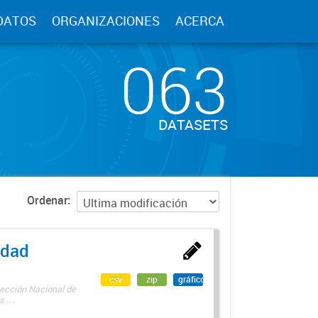
DATOS
ORGANIZACIONES
ACERCA
063
DATASETS
Ordenar
edad
csv
zip
gráfico
rección Nacional de
 ...