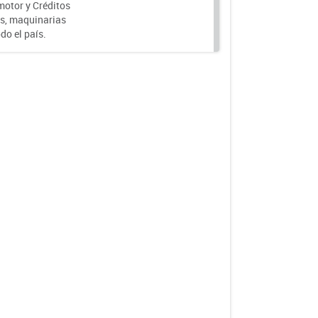
motor y Créditos
s, maquinarias
do el país.