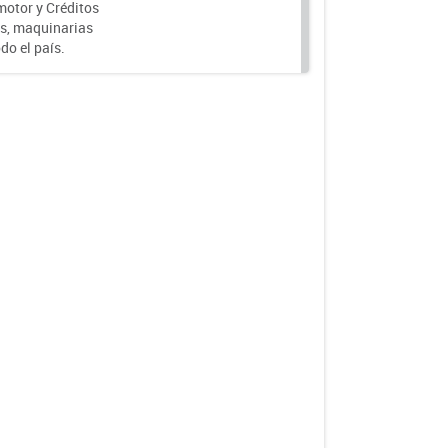
motor y Créditos
s, maquinarias
do el país.