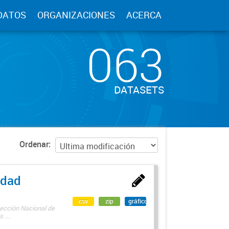
DATOS
ORGANIZACIONES
ACERCA
063
DATASETS
Ordenar
edad
csv
zip
gráfico
rección Nacional de
 ...