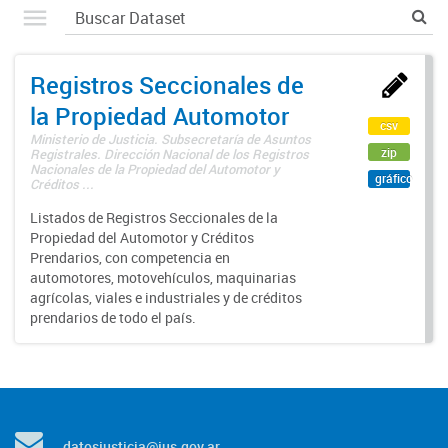
Registros Seccionales de
la Propiedad Automotor
csv
Ministerio de Justicia. Subsecretaría de Asuntos
zip
Registrales. Dirección Nacional de los Registros
Nacionales de la Propiedad del Automotor y
gráfico
Créditos ...
Listados de Registros Seccionales de la
Propiedad del Automotor y Créditos
Prendarios, con competencia en
automotores, motovehículos, maquinarias
agrícolas, viales e industriales y de créditos
prendarios de todo el país.
datosjusticia@jus.gov.ar