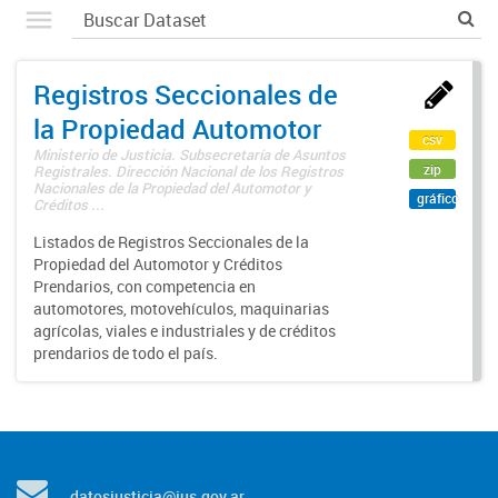
Registros Seccionales de
la Propiedad Automotor
csv
Ministerio de Justicia. Subsecretaría de Asuntos
zip
Registrales. Dirección Nacional de los Registros
Nacionales de la Propiedad del Automotor y
gráfico
Créditos ...
Listados de Registros Seccionales de la
Propiedad del Automotor y Créditos
Prendarios, con competencia en
automotores, motovehículos, maquinarias
agrícolas, viales e industriales y de créditos
prendarios de todo el país.
datosjusticia@jus.gov.ar