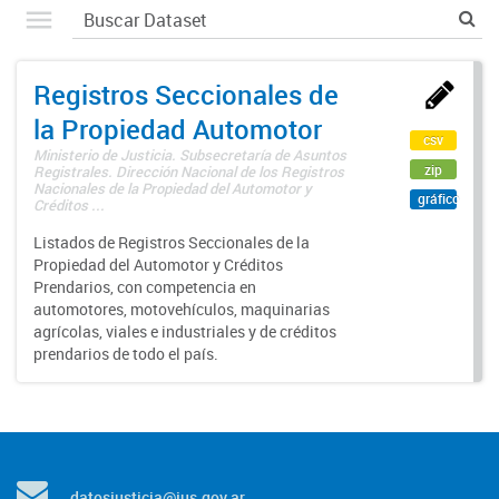
Registros Seccionales de
la Propiedad Automotor
csv
Ministerio de Justicia. Subsecretaría de Asuntos
zip
Registrales. Dirección Nacional de los Registros
Nacionales de la Propiedad del Automotor y
gráfico
Créditos ...
Listados de Registros Seccionales de la
Propiedad del Automotor y Créditos
Prendarios, con competencia en
automotores, motovehículos, maquinarias
agrícolas, viales e industriales y de créditos
prendarios de todo el país.
datosjusticia@jus.gov.ar