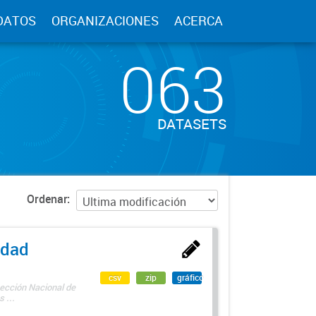
DATOS
ORGANIZACIONES
ACERCA
063
DATASETS
Ordenar
edad
csv
zip
gráfico
rección Nacional de
 ...