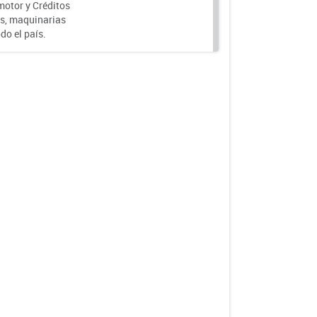
motor y Créditos
s, maquinarias
do el país.