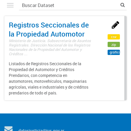
Registros Seccionales de
la Propiedad Automotor
csv
Ministerio de Justicia. Subsecretaría de Asuntos
zip
Registrales. Dirección Nacional de los Registros
Nacionales de la Propiedad del Automotor y
gráfico
Créditos ...
Listados de Registros Seccionales de la
Propiedad del Automotor y Créditos
Prendarios, con competencia en
automotores, motovehículos, maquinarias
agrícolas, viales e industriales y de créditos
prendarios de todo el país.
datosjusticia@jus.gov.ar