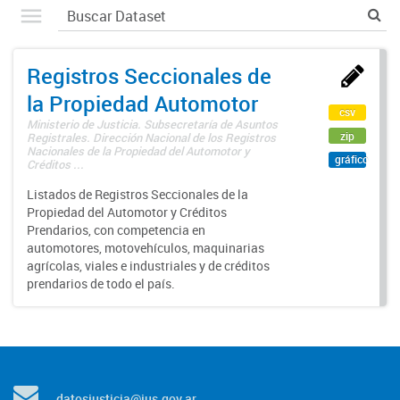
Registros Seccionales de
la Propiedad Automotor
csv
Ministerio de Justicia. Subsecretaría de Asuntos
zip
Registrales. Dirección Nacional de los Registros
Nacionales de la Propiedad del Automotor y
gráfico
Créditos ...
Listados de Registros Seccionales de la
Propiedad del Automotor y Créditos
Prendarios, con competencia en
automotores, motovehículos, maquinarias
agrícolas, viales e industriales y de créditos
prendarios de todo el país.
datosjusticia@jus.gov.ar