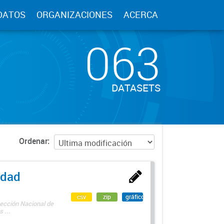
DATOS
ORGANIZACIONES
ACERCA
063
DATASETS
Ordenar
edad
csv
zip
gráfico
rección Nacional de
 ...