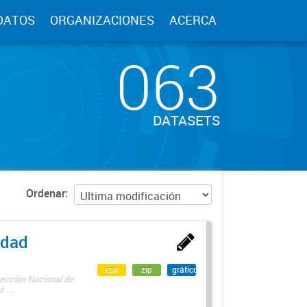
DATOS
ORGANIZACIONES
ACERCA
063
DATASETS
Ordenar
edad
csv
zip
gráfico
rección Nacional de
 ...