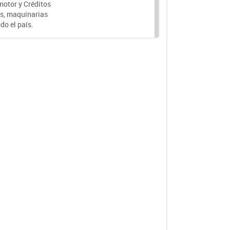
motor y Créditos
s, maquinarias
do el país.