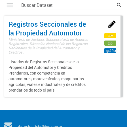
Registros Seccionales de
la Propiedad Automotor
csv
Ministerio de Justicia. Subsecretaría de Asuntos
zip
Registrales. Dirección Nacional de los Registros
Nacionales de la Propiedad del Automotor y
gráfico
Créditos ...
Listados de Registros Seccionales de la
Propiedad del Automotor y Créditos
Prendarios, con competencia en
automotores, motovehículos, maquinarias
agrícolas, viales e industriales y de créditos
prendarios de todo el país.
datosjusticia@jus.gov.ar