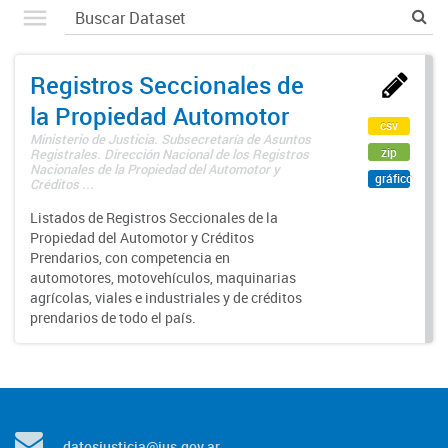
Registros Seccionales de
la Propiedad Automotor
csv
Ministerio de Justicia. Subsecretaría de Asuntos
zip
Registrales. Dirección Nacional de los Registros
Nacionales de la Propiedad del Automotor y
gráfico
Créditos ...
Listados de Registros Seccionales de la
Propiedad del Automotor y Créditos
Prendarios, con competencia en
automotores, motovehículos, maquinarias
agrícolas, viales e industriales y de créditos
prendarios de todo el país.
datosjusticia@jus.gov.ar