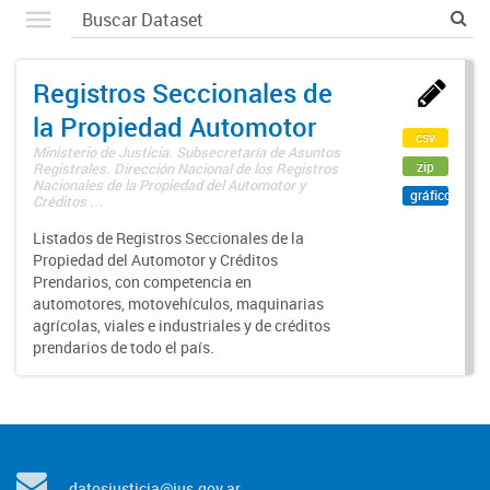
Registros Seccionales de
la Propiedad Automotor
csv
Ministerio de Justicia. Subsecretaría de Asuntos
zip
Registrales. Dirección Nacional de los Registros
Nacionales de la Propiedad del Automotor y
gráfico
Créditos ...
Listados de Registros Seccionales de la
Propiedad del Automotor y Créditos
Prendarios, con competencia en
automotores, motovehículos, maquinarias
agrícolas, viales e industriales y de créditos
prendarios de todo el país.
datosjusticia@jus.gov.ar