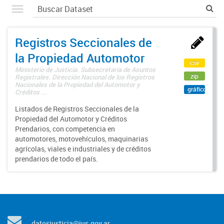
Registros Seccionales de
la Propiedad Automotor
csv
Ministerio de Justicia. Subsecretaría de Asuntos
zip
Registrales. Dirección Nacional de los Registros
Nacionales de la Propiedad del Automotor y
gráfico
Créditos ...
Listados de Registros Seccionales de la
Propiedad del Automotor y Créditos
Prendarios, con competencia en
automotores, motovehículos, maquinarias
agrícolas, viales e industriales y de créditos
prendarios de todo el país.
datosjusticia@jus.gov.ar