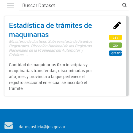
Estadística de trámites de
maquinarias
csv
Ministerio de Justicia. Subsecretaría de Asuntos
zip
Registrales. Dirección Nacional de los Registros
Nacionales de la Propiedad del Automotor y
gráfico
Créditos ...
Cantidad de maquinarias 0km inscriptas y
maquinarias transferidas, discriminadas por
año, mes y provincia a la que pertenece el
registro seccional en el cual se inscribió el
trámite.
datosjusticia@jus.gov.ar