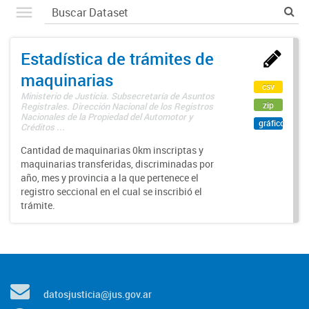
Estadística de trámites de
maquinarias
csv
Ministerio de Justicia. Subsecretaría de Asuntos
zip
Registrales. Dirección Nacional de los Registros
Nacionales de la Propiedad del Automotor y
gráfico
Créditos ...
Cantidad de maquinarias 0km inscriptas y
maquinarias transferidas, discriminadas por
año, mes y provincia a la que pertenece el
registro seccional en el cual se inscribió el
trámite.
datosjusticia@jus.gov.ar