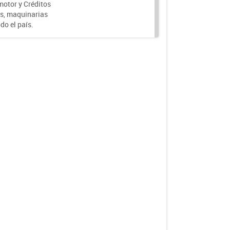
motor y Créditos
s, maquinarias
do el país.