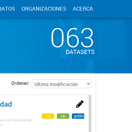
DATOS
ORGANIZACIONES
ACERCA
063
DATASETS
Ordenar
edad
csv
zip
gráfico
rección Nacional de
 ...