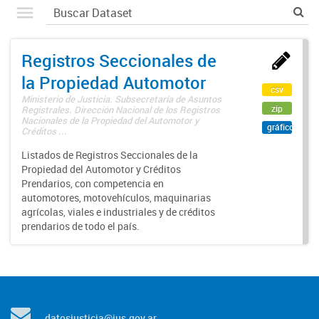
Registros Seccionales de
la Propiedad Automotor
csv
Ministerio de Justicia. Subsecretaría de Asuntos
zip
Registrales. Dirección Nacional de los Registros
Nacionales de la Propiedad del Automotor y
gráfico
Créditos ...
Listados de Registros Seccionales de la
Propiedad del Automotor y Créditos
Prendarios, con competencia en
automotores, motovehículos, maquinarias
agrícolas, viales e industriales y de créditos
prendarios de todo el país.
datosjusticia@jus.gov.ar