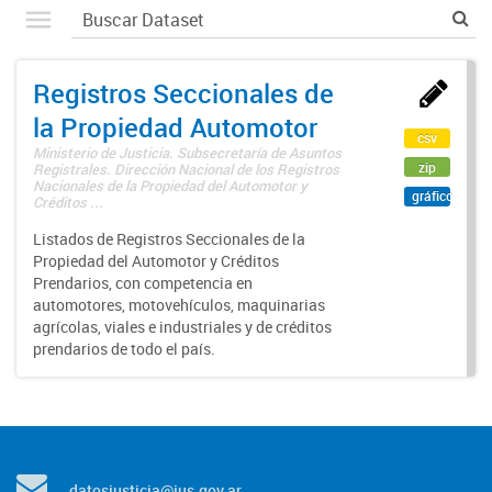
Registros Seccionales de
la Propiedad Automotor
csv
Ministerio de Justicia. Subsecretaría de Asuntos
zip
Registrales. Dirección Nacional de los Registros
Nacionales de la Propiedad del Automotor y
gráfico
Créditos ...
Listados de Registros Seccionales de la
Propiedad del Automotor y Créditos
Prendarios, con competencia en
automotores, motovehículos, maquinarias
agrícolas, viales e industriales y de créditos
prendarios de todo el país.
datosjusticia@jus.gov.ar