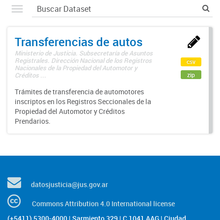
Transferencias de autos
Ministerio de Justicia. Subsecretaría de Asuntos
Registrales. Dirección Nacional de los Registros
csv
Nacionales de la Propiedad del Automotor y
zip
Créditos ...
Trámites de transferencia de automotores
inscriptos en los Registros Seccionales de la
Propiedad del Automotor y Créditos
Prendarios.
datosjusticia@jus.gov.ar
Commons Attribution 4.0 International license
(+5411) 5300-4000 | Sarmiento 329 | C 1041 AAG | Ciudad