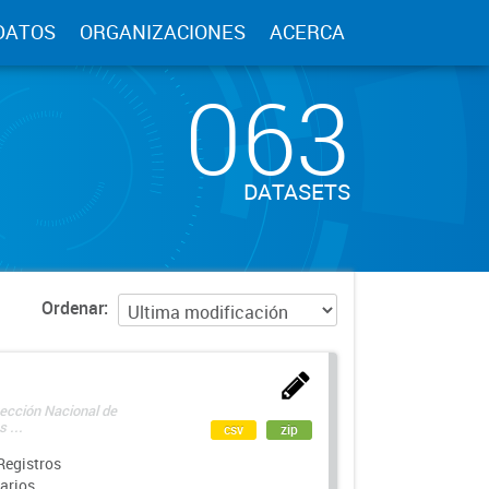
DATOS
ORGANIZACIONES
ACERCA
063
DATASETS
Ordenar
rección Nacional de
 ...
csv
zip
Registros
arios.