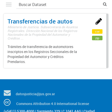
Transferencias de autos
Ministerio de Justicia. Subsecretaría de Asuntos
Registrales. Dirección Nacional de los Registros
csv
Nacionales de la Propiedad del Automotor y
zip
Créditos ...
Trámites de transferencia de automotores
inscriptos en los Registros Seccionales de la
Propiedad del Automotor y Créditos
Prendarios.
datosjusticia@jus.gov.ar
Commons Attribution 4.0 International license
(+5411) 5300-4000 | Sarmiento 329 | C 1041 AAG | Ciudad