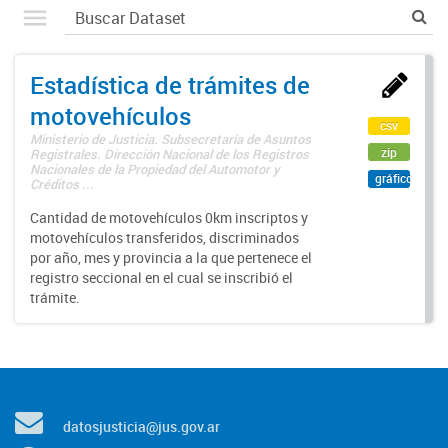
Estadística de trámites de
motovehículos
csv
Ministerio de Justicia. Subsecretaría de Asuntos
zip
Registrales. Dirección Nacional de los Registros
Nacionales de la Propiedad del Automotor y
gráfico
Créditos ...
Cantidad de motovehículos 0km inscriptos y
motovehículos transferidos, discriminados
por año, mes y provincia a la que pertenece el
registro seccional en el cual se inscribió el
trámite.
datosjusticia@jus.gov.ar