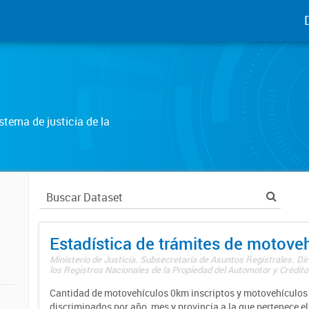
tema de justicia de la
Estadística de trámites de motove
Ministerio de Justicia. Subsecretaría de Asuntos Registrales. Di
los Registros Nacionales de la Propiedad del Automotor y Créditos
Cantidad de motovehículos 0km inscriptos y motovehículos 
discriminados por año, mes y provincia a la que pertenece el