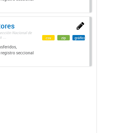
tores
rección Nacional de
 ...
csv
zip
gráfico
sferidos,
 registro seccional