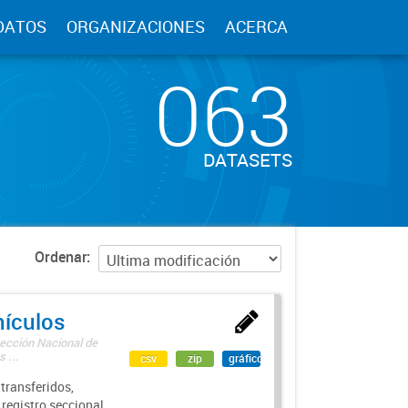
DATOS
ORGANIZACIONES
ACERCA
063
DATASETS
Ordenar
hículos
rección Nacional de
 ...
csv
zip
gráfico
transferidos,
 registro seccional