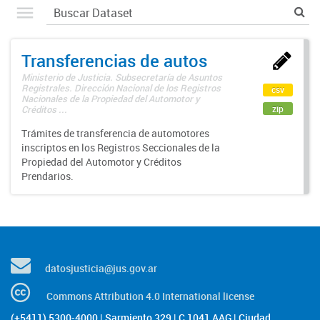
Transferencias de autos
Ministerio de Justicia. Subsecretaría de Asuntos
Registrales. Dirección Nacional de los Registros
csv
Nacionales de la Propiedad del Automotor y
zip
Créditos ...
Trámites de transferencia de automotores
inscriptos en los Registros Seccionales de la
Propiedad del Automotor y Créditos
Prendarios.
datosjusticia@jus.gov.ar
Commons Attribution 4.0 International license
(+5411) 5300-4000 | Sarmiento 329 | C 1041 AAG | Ciudad