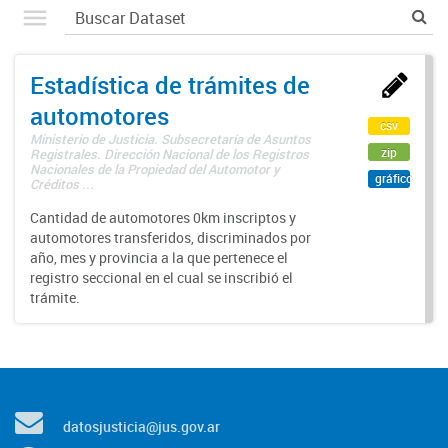
Estadística de trámites de
automotores
csv
Ministerio de Justicia. Subsecretaría de Asuntos
zip
Registrales. Dirección Nacional de los Registros
Nacionales de la Propiedad del Automotor y
gráfico
Créditos ...
Cantidad de automotores 0km inscriptos y
automotores transferidos, discriminados por
año, mes y provincia a la que pertenece el
registro seccional en el cual se inscribió el
trámite.
datosjusticia@jus.gov.ar