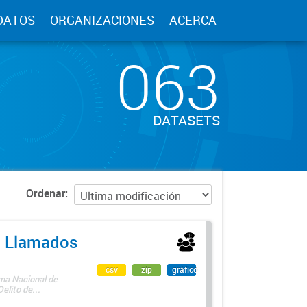
DATOS
ORGANIZACIONES
ACERCA
063
DATASETS
Ordenar
 - Llamados
csv
zip
gráfico
ama Nacional de
lito de...