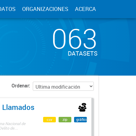
DATOS
ORGANIZACIONES
ACERCA
063
DATASETS
Ordenar
 - Llamados
csv
zip
gráfico
ama Nacional de
lito de...