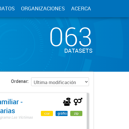
DATOS
ORGANIZACIONES
ACERCA
063
DATASETS
Ordenar
miliar -
arias
csv
gráfico
zip
rograma Las Víctimas