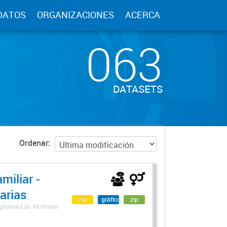
DATOS
ORGANIZACIONES
ACERCA
063
DATASETS
Ordenar
miliar -
arias
csv
gráfico
zip
rograma Las Víctimas