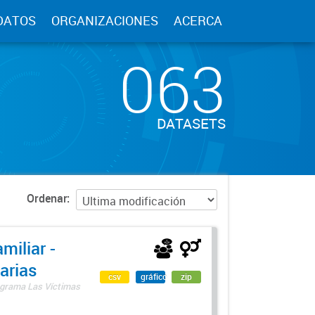
DATOS
ORGANIZACIONES
ACERCA
063
DATASETS
Ordenar
miliar -
arias
csv
gráfico
zip
rograma Las Víctimas