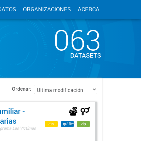
DATOS
ORGANIZACIONES
ACERCA
063
DATASETS
Ordenar
miliar -
arias
csv
gráfico
zip
rograma Las Víctimas