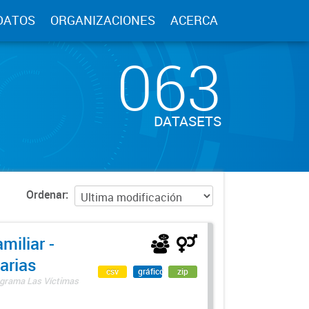
DATOS
ORGANIZACIONES
ACERCA
063
DATASETS
Ordenar
miliar -
arias
csv
gráfico
zip
rograma Las Víctimas