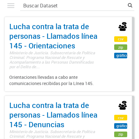
Lucha contra la trata de
personas - Llamados línea
csv
145 - Orientaciones
zip
Ministerio de Justicia. Subsecretaría de Política
gráfico
Criminal. Programa Nacional de Rescate y
Acompañamiento a las Personas Damnificadas
por el Delito de...
Orientaciones llevadas a cabo ante
comunicaciones recibidas por la Línea 145.
Lucha contra la trata de
personas - Llamados línea
csv
145 - Denuncias
gráfico
Ministerio de Justicia. Subsecretaría de Política
zip
Criminal. Programa Nacional de Rescate y