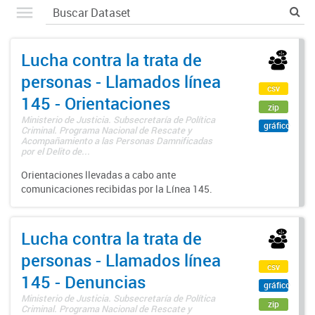
Lucha contra la trata de
personas - Llamados línea
csv
145 - Orientaciones
zip
Ministerio de Justicia. Subsecretaría de Política
gráfico
Criminal. Programa Nacional de Rescate y
Acompañamiento a las Personas Damnificadas
por el Delito de...
Orientaciones llevadas a cabo ante
comunicaciones recibidas por la Línea 145.
Lucha contra la trata de
personas - Llamados línea
csv
145 - Denuncias
gráfico
Ministerio de Justicia. Subsecretaría de Política
zip
Criminal. Programa Nacional de Rescate y