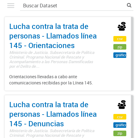
Lucha contra la trata de
personas - Llamados línea
csv
145 - Orientaciones
zip
Ministerio de Justicia. Subsecretaría de Política
gráfico
Criminal. Programa Nacional de Rescate y
Acompañamiento a las Personas Damnificadas
por el Delito de...
Orientaciones llevadas a cabo ante
comunicaciones recibidas por la Línea 145.
Lucha contra la trata de
personas - Llamados línea
csv
145 - Denuncias
gráfico
Ministerio de Justicia. Subsecretaría de Política
zip
Criminal. Programa Nacional de Rescate y