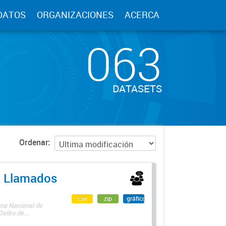
DATOS
ORGANIZACIONES
ACERCA
063
DATASETS
Ordenar
 - Llamados
csv
zip
gráfico
ama Nacional de
lito de...