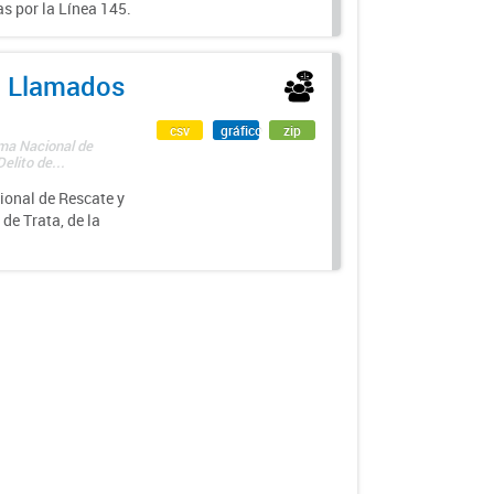
s por la Línea 145.
 - Llamados
csv
gráfico
zip
ama Nacional de
lito de...
ional de Rescate y
e Trata, de la