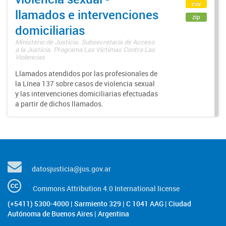
csv
llamados e intervenciones
zip
domiciliarias
Ministerio de Justicia. Subsecretaría de Acceso
a la Justicia. Programa Las Víctimas Contra Las
Violencias
Llamados atendidos por las profesionales de
la Línea 137 sobre casos de violencia sexual
y las intervenciones domiciliarias efectuadas
a partir de dichos llamados.
datosjusticia@jus.gov.ar
Commons Attribution 4.0 International license
(+5411) 5300-4000 | Sarmiento 329 | C 1041 AAG | Ciudad
Autónoma de Buenos Aires | Argentina