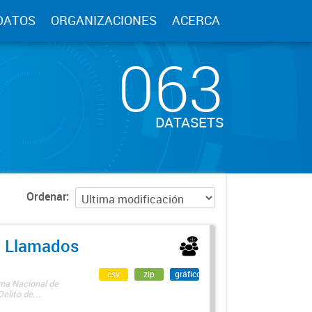
DATOS
ORGANIZACIONES
ACERCA
063
DATASETS
Ordenar
 - Llamados
csv
zip
gráfico
ama Nacional de
lito de...