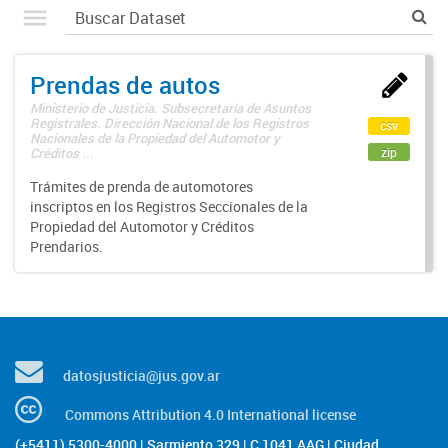
Prendas de autos
Ministerio de Justicia. Subsecretaría de Asuntos
Registrales. Dirección Nacional de los Registros
csv
Nacionales de la Propiedad del Automotor y
zip
Créditos ...
Trámites de prenda de automotores
inscriptos en los Registros Seccionales de la
Propiedad del Automotor y Créditos
Prendarios.
datosjusticia@jus.gov.ar
Commons Attribution 4.0 International license
(+5411) 5300-4000 | Sarmiento 329 | C 1041 AAG | Ciudad