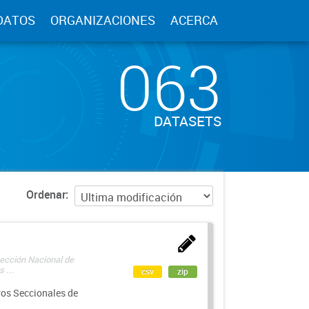
DATOS
ORGANIZACIONES
ACERCA
063
DATASETS
Ordenar
rección Nacional de
 ...
csv
zip
ros Seccionales de