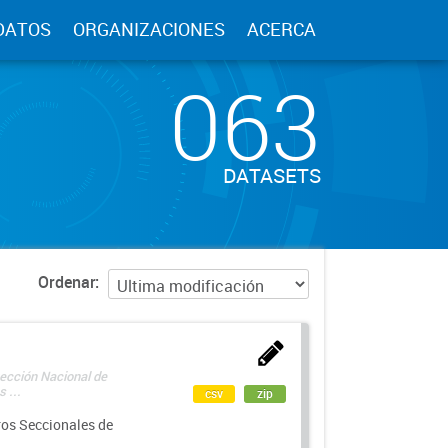
DATOS
ORGANIZACIONES
ACERCA
063
DATASETS
Ordenar
rección Nacional de
 ...
csv
zip
ros Seccionales de