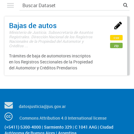
Bajas de autos
Ministerio de Justicia. Subsecretaría de Asuntos
Registrales. Dirección Nacional de los Registros
csv
Nacionales de la Propiedad del Automotor y
zip
Créditos ...
Trámites de baja de automotores inscriptos
en los Registros Seccionales de la Propiedad
del Automotor y Créditos Prendarios
datosjusticia@jus.gov.ar
Commons Attribution 4.0 International license
(+5411) 5300-4000 | Sarmiento 329 | C 1041 AAG | Ciudad
Autónoma de Buenos Aires | Argentina