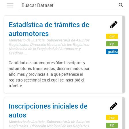
Estadística de trámites de
automotores
csv
Ministerio de Justicia. Subsecretaría de Asuntos
zip
Registrales. Dirección Nacional de los Registros
Nacionales de la Propiedad del Automotor y
gráfico
Créditos ...
Cantidad de automotores 0km inscriptos y
automotores transferidos, discriminados por
año, mes y provincia a la que pertenece el
registro seccional en el cual se inscribió el
trámite.
Inscripciones iniciales de
autos
csv
Ministerio de Justicia. Subsecretaría de Asuntos
zip
Registrales. Dirección Nacional de los Registros