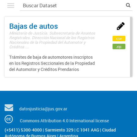
Bajas de autos
Ministerio de Justicia. Subsecretaría de Asuntos
Registrales. Dirección Nacional de los Registros
csv
Nacionales de la Propiedad del Automotor y
zip
Créditos ...
Trámites de baja de automotores inscriptos
en los Registros Seccionales de la Propiedad
del Automotor y Créditos Prendarios
datosjusticia@jus.gov.ar
Commons Attribution 4.0 International license
(+5411) 5300-4000 | Sarmiento 329 | C 1041 AAG | Ciudad
Autónoma de Buenos Aires | Argentina