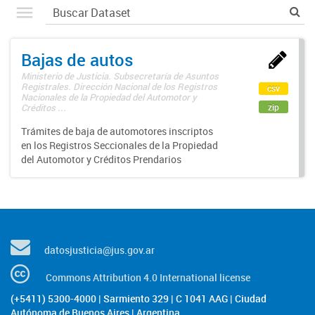
Bajas de autos
Ministerio de Justicia. Subsecretaría de Asuntos
Registrales. Dirección Nacional de los Registros
csv
Nacionales de la Propiedad del Automotor y
zip
Créditos ...
Trámites de baja de automotores inscriptos
en los Registros Seccionales de la Propiedad
del Automotor y Créditos Prendarios
datosjusticia@jus.gov.ar
Commons Attribution 4.0 International license
(+5411) 5300-4000 | Sarmiento 329 | C 1041 AAG | Ciudad
Autónoma de Buenos Aires | Argentina