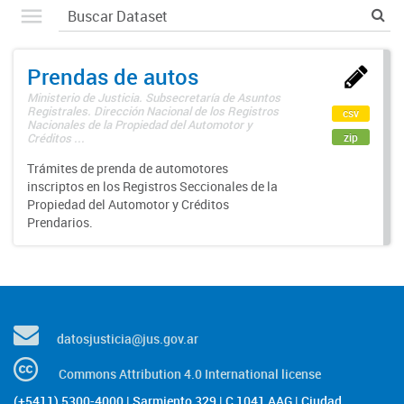
Prendas de autos
Ministerio de Justicia. Subsecretaría de Asuntos
Registrales. Dirección Nacional de los Registros
csv
Nacionales de la Propiedad del Automotor y
zip
Créditos ...
Trámites de prenda de automotores
inscriptos en los Registros Seccionales de la
Propiedad del Automotor y Créditos
Prendarios.
datosjusticia@jus.gov.ar
Commons Attribution 4.0 International license
(+5411) 5300-4000 | Sarmiento 329 | C 1041 AAG | Ciudad