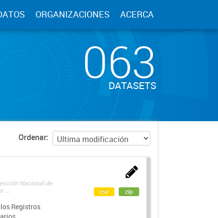
DATOS
ORGANIZACIONES
ACERCA
063
DATASETS
Ordenar
rección Nacional de
 ...
csv
zip
los Registros
arios.