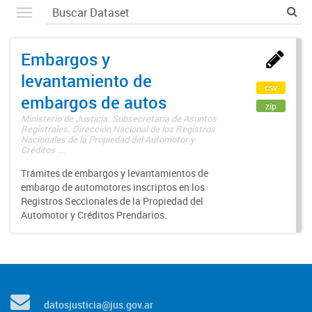
Embargos y
levantamiento de
csv
embargos de autos
zip
Ministerio de Justicia. Subsecretaría de Asuntos
Registrales. Dirección Nacional de los Registros
Nacionales de la Propiedad del Automotor y
Créditos ...
Trámites de embargos y levantamientos de
embargo de automotores inscriptos en los
Registros Seccionales de la Propiedad del
Automotor y Créditos Prendarios.
datosjusticia@jus.gov.ar