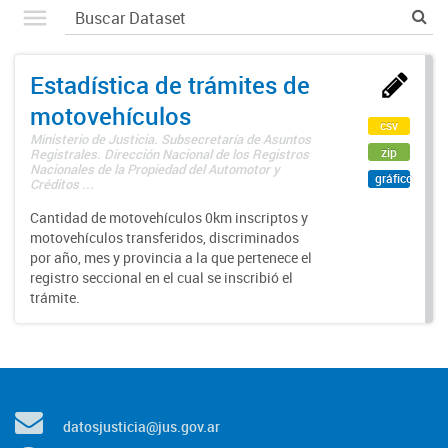
Estadística de trámites de
motovehículos
csv
Ministerio de Justicia. Subsecretaría de Asuntos
zip
Registrales. Dirección Nacional de los Registros
Nacionales de la Propiedad del Automotor y
gráfico
Créditos ...
Cantidad de motovehículos 0km inscriptos y
motovehículos transferidos, discriminados
por año, mes y provincia a la que pertenece el
registro seccional en el cual se inscribió el
trámite.
datosjusticia@jus.gov.ar